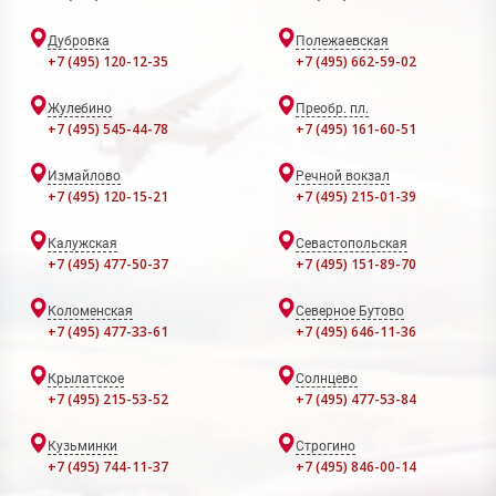
Дубровка
Полежаевская
+7 (495) 120-12-35
+7 (495) 662-59-02
Жулебино
Преобр. пл.
+7 (495) 545-44-78
+7 (495) 161-60-51
Измайлово
Речной вокзал
+7 (495) 120-15-21
+7 (495) 215-01-39
Калужская
Севастопольская
+7 (495) 477-50-37
+7 (495) 151-89-70
Коломенская
Северное Бутово
+7 (495) 477-33-61
+7 (495) 646-11-36
Крылатское
Солнцево
+7 (495) 215-53-52
+7 (495) 477-53-84
Кузьминки
Строгино
+7 (495) 744-11-37
+7 (495) 846-00-14