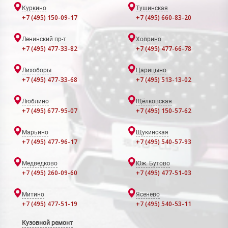
Куркино
Тушинская
+7 (495) 150-09-17
+7 (495) 660-83-20
Ленинский пр-т
Ховрино
+7 (495) 477-33-82
+7 (495) 477-66-78
Лихоборы
Царицыно
+7 (495) 477-33-68
+7 (495) 513-13-02
Люблино
Щёлковская
+7 (495) 677-95-07
+7 (495) 150-57-62
Марьино
Щукинская
+7 (495) 477-96-17
+7 (495) 540-57-93
Медведково
Юж. Бутово
+7 (495) 260-09-60
+7 (495) 477-51-03
Митино
Ясенево
+7 (495) 477-51-19
+7 (495) 540-53-11
Кузовной ремонт